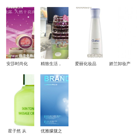
玻璃制品厂
计图库 精
发露 养根
三大漏洞解
专业定制化
选PSD分层
韧发，告别
析 安全、
妆品瓶，打
素材大全
头屑烦恼
功效与监管
造品牌视觉
亮点
安莎时尚化
精致生活，
爱丽化妆品
娇兰卸妆产
妆品 产品
从细节开始
从产品品质
品品牌化妆
亮点、加盟
定制款
到加盟前景
品厂家直销
优势与日用
iPhone6
的全方位解
3折授权批
百货的完美
Plus贴钻手
析
发护肤品彩
融合
机壳与
妆专卖 日
Hello Kitty
用百货
车载香水的
星子然 从
优雅朦胧之