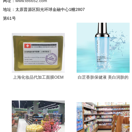
网址：
www.t86652.com
地址：太原晋源区阳光环球金融中心1幢2807
第61号
上海化妆品代加工面膜OEM
白芷香肤保健液 美白润肤的
工厂全解析 从原料到成品的
传承与创新
品质之路