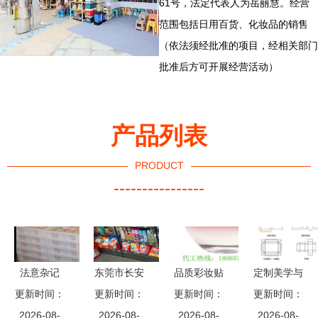
61号，法定代表人为岳丽慧。经营
范围包括日用百货、化妆品的销售
（依法须经批准的项目，经相关部门
批准后方可开展经营活动）
产品列表
PRODUCT
----------------
法意杂记
东莞市长安
品质彩妆贴
定制美学与
更新时间：
（十一）
文伟日用品
更新时间：
牌代工之选
更新时间：
实用性的完
更新时间：
——视觉上
2026-08-
店 专注品
2026-08-
尊爱日化的
2026-08-
美结合 盛
2026-08-