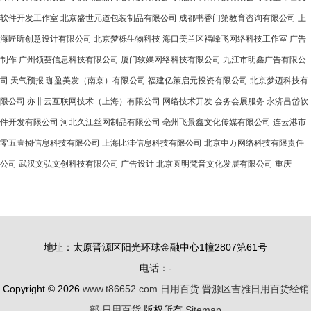
软件开发工作室
北京盛世元道包装制品有限公司
成都书香门第教育咨询有限公司
上
海匠昕创意设计有限公司
北京梦栎生物科技
海口美兰区福峰飞网络科技工作室
广告
制作
广州领荟信息科技有限公司
厦门软媒网络科技有限公司
九江市明鑫广告有限公
司
天气预报
珈盈美发（南京）有限公司
福建亿策启元投资有限公司
北京梦迈科技有
限公司
亦非云互联网技术（上海）有限公司
网络技术开发
会务会展服务
永济昌岱软
件开发有限公司
河北久江丝网制品有限公司
亳州飞景鑫文化传媒有限公司
连云港市
零五壹捌信息科技有限公司
上海比沣信息科技有限公司
北京中万网络科技有限责任
公司
武汉文弘文创科技有限公司
广告设计
北京圆明梵音文化发展有限公司
重庆
地址：太原晋源区阳光环球金融中心1幢2807第61号
电话：-
Copyright © 2026
www.t86652.com
日用百货
晋源区吉雅日用百货经销
部
日用百货
版权所有
Sitemap