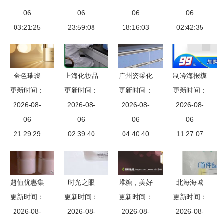
的理性拼图
06
质日用百
06
专业之路
06
彩厂家白卡
06
从一个巴黎
03:21:25
货，让生活
23:59:08
18:16:03
纸精品折叠
02:42:35
逛到日本杂
更美好
纸盒深度解
货
析
金色璀璨
上海化妆品
广州姿采化
制冷海报模
用光影铸就
更新时间：
加工与代加
更新时间：
妆品厂oem
更新时间：
更新时间：
板 设计轻
高端生活美
2026-08-
工产业 日
2026-08-
代工 选择
2026-08-
松，图司机
2026-08-
06
学
用百货的新
06
一家合适的
06
帮你玩转日
06
21:29:29
赋能引擎
02:39:40
化妆品oem
04:40:40
用百货营销
11:27:07
企业
超值优惠集
时光之眼
堆糖，美好
北海海城
更新时间：
结 专柜中
菲洛嘉焕龄
更新时间：
生活研究所
更新时间：
探寻化妆品
更新时间：
样小样与精
2026-08-
时光眼霜深
2026-08-
解码高端化
2026-08-
护肤品加工
2026-08-