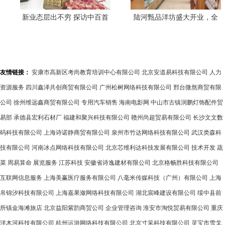
新业态层出不穷 探访中百首
陆河甄品洋坊盛大开业，全
家“邻里生鲜绿标店”日用百货
球好物一步到位！
友情链接：
安康市高新区考尚教育培训中心有限公司
北京安道易科技有限公司
人力
资源服务
四川鑫泽共创商贸有限公司
广州松树网络科技有限公司
邢台微熬商贸有限
公司
徐州维远鑫商贸有限公司
专用汽车销售
海南电影网
中山市古镇润鹏灯饰配件贸
易部
承德县宏利石材厂
福建和聚兴科技有限公司
赣州尚超贸易有限公司
长沙文文数
码科技有限公司
上海诗诺静商贸有限公司
泉州市竹达网络科技有限公司
武汉类森科
技有限公司
河南冰点网络科技有限公司
北京芯维利达科技发展有限公司
技术开发
蔬
菜
周易算命
展览服务
江苏科技
安徽省诗逸建材有限公司
北京格畅胜科技有限公司
互联网信息服务
上海美赢医疗服务有限公司
八毫米传媒科技（广州）有限公司
上海
帛锦汐科技有限公司
上海嘉果潋网络科技有限公司
湖北宸峰建设有限公司
绥中县前
所镇金海滩旅店
北京益阳紫韵商贸公司
企业管理咨询
淮安市淘悦贸易有限公司
重庆
洋木河科技有限公司
杭州运游网络科技有限公司
北京寸呆科技有限公司
灵宝市雪戈