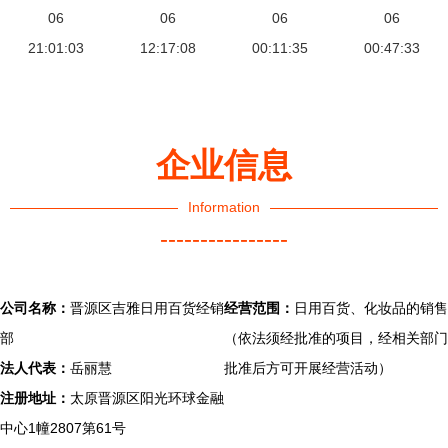
美赠品大赏
06
度评测与想
06
妆品广告中
06
源头的产业
06
揭示网络热
21:01:03
12:17:08
象赏析
的美学与情
00:11:35
00:47:33
密码
销化妆品新
感叙事
潮流
企业信息
Information
----------------
公司名称：
晋源区吉雅日用百货经销
经营范围：
日用百货、化妆品的销售
部
（依法须经批准的项目，经相关部门
法人代表：
岳丽慧
批准后方可开展经营活动）
注册地址：
太原晋源区阳光环球金融
中心1幢2807第61号